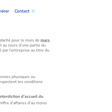
rtes de
érer
Contact
lidarité pour le mois de
mars
il au cours d’une partie du
é par l’entreprise au titre du
rsonnes physiques ou
espectent les conditions
 interdiction d’accueil du
iffre d’affaires d’au moins