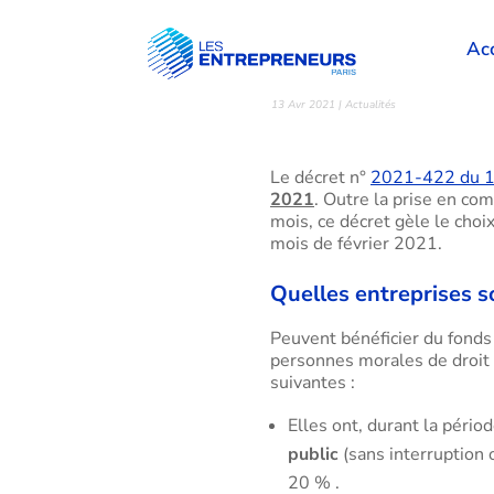
Le fonds d
Acc
mars 2021
13 Avr 2021
|
Actualités
Le décret n°
2021-422 du 1
2021
. Outre la prise en com
mois, ce décret gèle le choix
mois de février 2021.
Quelles entreprises s
Peuvent bénéficier du fonds
personnes morales de droit p
suivantes :
Elles ont, durant la péri
public
(sans interruption 
20 % .